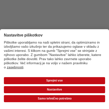
*Cene so priporočene potrošniške cene in vključujejo DDV. Cene ne vključujejo
stroškov dostave!
Cenik