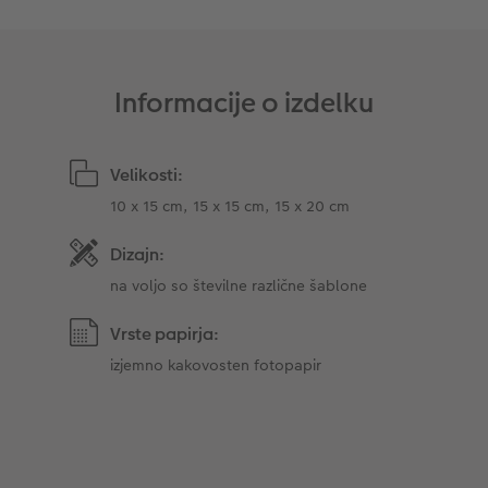
Takojšnja nalepka
Fototrak
XXL Retro fotografija
Informacije o izdelku
Velikosti:
10 x 15 cm, 15 x 15 cm, 15 x 20 cm
Dizajn:
na voljo so številne različne šablone
Vrste papirja:
izjemno kakovosten fotopapir