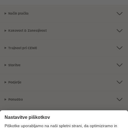
Način plačila
Kakovost & Zanesljivost
Trajnost pri CEWE
Storitve
Podjetje
Ponudba
CEWE Fotosvet