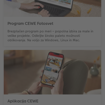
Takojšnja nalepka
Fototrak
XXL Retro fotografija
Program CEWE Fotosvet
Brezplačen program po meri – popolna izbira za male in
velike projekte. Odkrijte široko paleto možnosti
oblikovanja. Na voljo za Windows, Linux in Mac.
Aplikacija CEWE