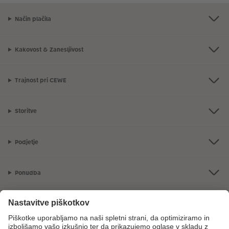
Način plačila
Kakovost & Zanesljivost
Trajnost pri CEWE
Storitve
Podjetje
Ponudba
CEWE Fotosvet