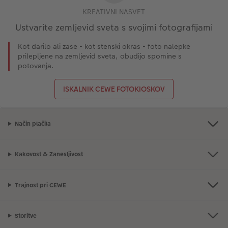
KREATIVNI NASVET
Ustvarite zemljevid sveta s svojimi fotografijami
Kot darilo ali zase - kot stenski okras - foto nalepke
prilepljene na zemljevid sveta, obudijo spomine s
potovanja.
ISKALNIK CEWE FOTOKIOSKOV
Način plačila
Kakovost & Zanesljivost
Trajnost pri CEWE
Storitve