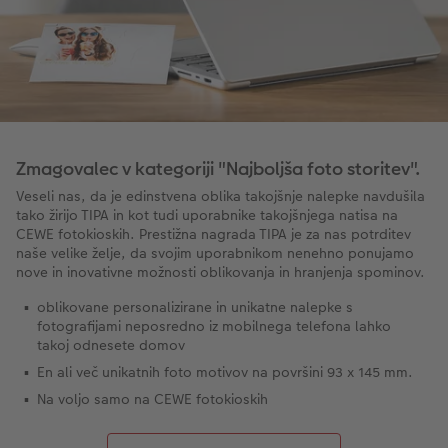
Zmagovalec v kategoriji "Najboljša foto storitev".
Veseli nas, da je edinstvena oblika takojšnje nalepke navdušila
tako žirijo TIPA in kot tudi uporabnike takojšnjega natisa na
CEWE fotokioskih. Prestižna nagrada TIPA je za nas potrditev
naše velike želje, da svojim uporabnikom nenehno ponujamo
nove in inovativne možnosti oblikovanja in hranjenja spominov.
oblikovane personalizirane in unikatne nalepke s
fotografijami neposredno iz mobilnega telefona lahko
takoj odnesete domov
En ali več unikatnih foto motivov na površini 93 x 145 mm.
Na voljo samo na CEWE fotokioskih