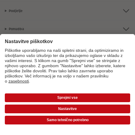
Podjetje
Ponudba
CEWE Fotosvet
V primeru vprašanj glede naših storitev ali vašega naročila, nas pokličite
na sledečo telefonsko številko:
08 205 91 91
od ponedeljka do petka: 8:00
– 17:00
*Cene so priporočene potrošniške cene in vključujejo DDV. Cene ne vključujejo
stroškov dostave!
Cenik