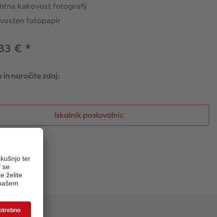
antna kakovost fotografij
vosten fotopapir
83 €
*
 in naročite zdaj:
Iskalnik poslovalnic