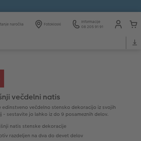
Informacije
tanje naročila
Fotokioski
08 205 91 91
nji večdelni natis
e edinstveno večdelno stensko dekoracijo iz svojih
ij - sestavite jo lahko iz do 9 posameznih delov.
šnji natis stenske dekoracije
tiv razdeljen na dva do devet delov