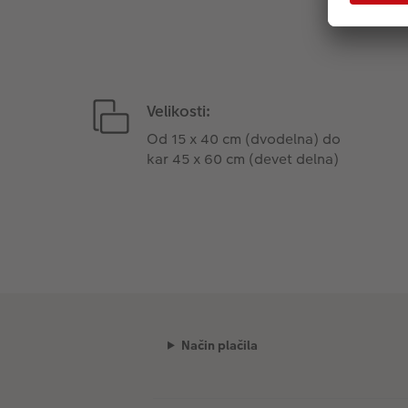
Velikosti:
Od 15 x 40 cm (dvodelna) do
kar 45 x 60 cm (devet delna)
Način plačila