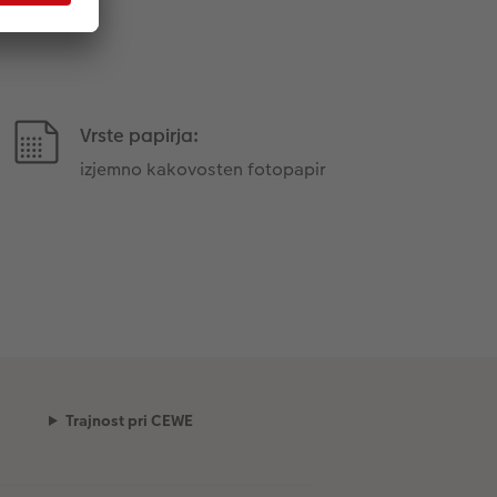
Vrste papirja:
izjemno kakovosten fotopapir
Trajnost pri CEWE