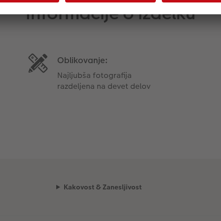
Informacije o izdelku
Oblikovanje:
Najljubša fotografija
razdeljena na devet delov
Kakovost & Zanesljivost