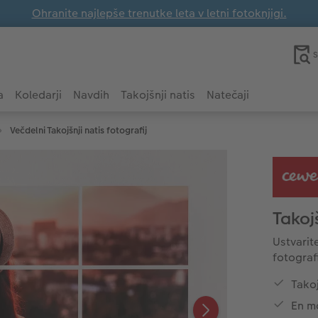
Ohranite najlepše trenutke leta v letni fotoknjigi.
S
a
Koledarji
Navdih
Takojšnji natis
Natečaji
Večdelni Takojšnji natis fotografij
Takojš
Ustvarit
fotograf
Takoj
En mo