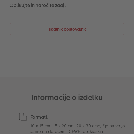
Oblikujte in naročite zdaj:
Foto kolaži
CEWE TAKOJŠNJI NATIS FOTOGRAFIJ
Takojšnja nalepka
Fototrak
Iskalnik poslovalnic
XXL Retro fotografija
Informacije o izdelku
Formati:
10 x 15 cm, 15 x 20 cm, 20 x 30 cm*, *je na voljo
samo na določenih CEWE fotokioskih