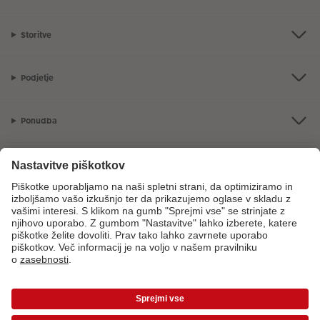
Storitve
Podjetje
Ponudba
CEWE Fotosvet
V primeru vprašanj glede naših storitev ali vašega naročila, nas pokličite
na sledečo telefonsko številko:
08 205 91 91
od ponedeljka do petka: 8:00
– 17:00