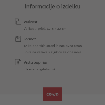
Informacije o izdelku
Takojšnja nalepka
Fototrak
XXL Retro fotografija
Velikost:
Velikost: pribl. 62,5 x 32 cm
Format:
12 koledarskih strani in naslovna stran
Spiralna vezava s kljukico za obešanje
Vrsta papirja:
Klasičen digitalni tisk