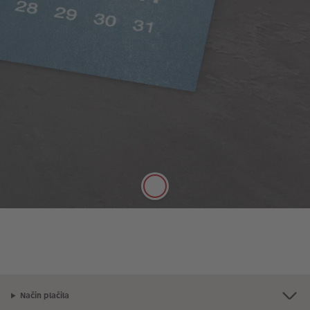
Klasični papir
Nasičene barve, svileni mat
Svilena mat površina kvalitetnega 250 g/m²
debelega sijajnega fotopapirja za digitalni tisk nudi
idealno površino za vaše zapise.
Način plačila