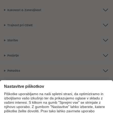
Kakovost & Zanesljivost
Trajnost pri CEWE
Storitve
Podjetje
Ponudba
CEWE Fotosvet