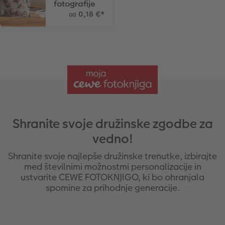
fotografije
Takojšnja nalepka
Fototrak
0,18 €
*
od
XXL Retro fotografija
Shranite svoje družinske zgodbe za
vedno!
Shranite svoje najlepše družinske trenutke, izbirajte
med številnimi možnostmi personalizacije in
ustvarite CEWE FOTOKNJIGO, ki bo ohranjala
spomine za prihodnje generacije.