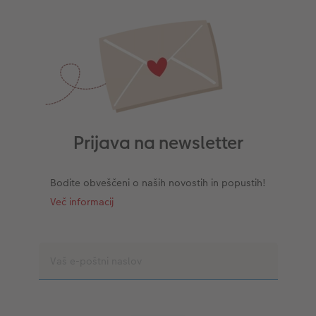
Prijava na newsletter
Bodite obveščeni o naših novostih in popustih!
Več informacij