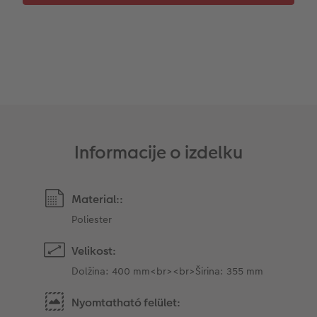
Takojšnja nalepka
Fototrak
XXL Retro fotografija
Informacije o izdelku
Material::
Poliester
Velikost:
Dolžina: 400 mm<br><br>Širina: 355 mm
Nyomtatható felület: