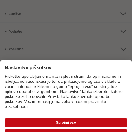
Storitve
Podjetje
Ponudba
CEWE Fotosvet
V primeru vprašanj glede naših storitev ali vašega naročila, nas pokličite
na sledečo telefonsko številko:
08 205 91 91
od ponedeljka do petka: 8:00
– 17:00