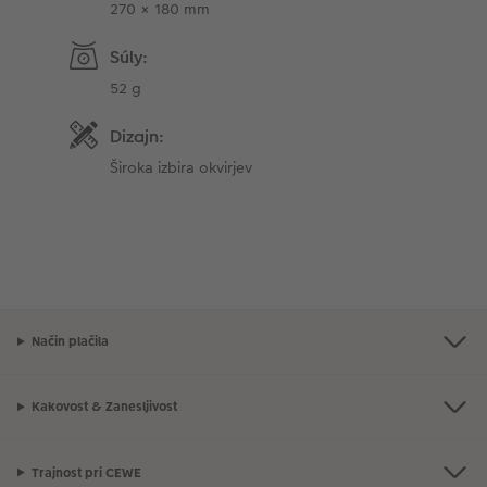
270 × 180 mm
Súly:
52 g
Dizajn:
Široka izbira okvirjev
Način plačila
Kakovost & Zanesljivost
Trajnost pri CEWE