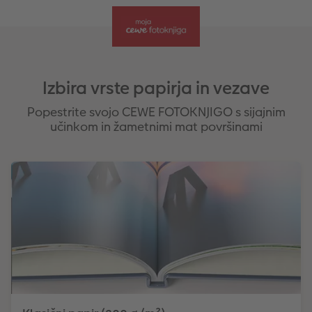
zlate barve ali z učinkom laka
Izbira vrste papirja in vezave
Popestrite svojo CEWE FOTOKNJIGO s sijajnim
učinkom in žametnimi mat površinami