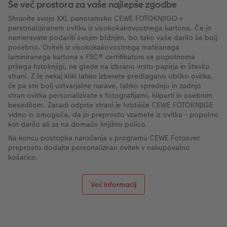
Še več prostora za vaše najlepše zgodbe
Shranite svojo XXL panoramsko CEWE FOTOKNJIGO v
personaliziranem ovitku iz visokokakovostnega kartona. Če jo
nameravate podariti svojim bližnjim, bo tako vaše darilo še bolj
posebno. Ovitek iz visokokakovostnega matiranega
laminiranega kartona s FSC® certifikatom se popolnoma
prilega fotoknjigi, ne glede na izbrano vrsto papirja in število
strani. Z le nekaj kliki lahko izberete predlagano obliko ovitka,
če pa ste bolj ustvarjalne narave, lahko sprednjo in zadnjo
stran ovitka personalizirate s fotografijami, kliparti in osebnim
besedilom. Zaradi odprte strani je hrbtišče CEWE FOTOKNJIGE
vidno in omogoča, da jo preprosto vzamete iz ovitka - popolno
kot darilo ali za na domačo knjižno polico.
Na koncu postopka naročanja v programu CEWE Fotosvet
preprosto dodajte personaliziran ovitek v nakupovalno
košarico.
Več informacij