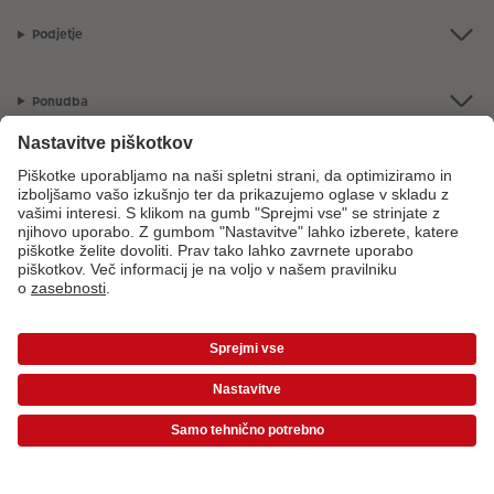
Podjetje
Ponudba
CEWE Fotosvet
V primeru vprašanj glede naših storitev ali vašega naročila, nas pokličite
na sledečo telefonsko številko:
08 205 91 91
od ponedeljka do petka: 8:00
– 17:00
*Cene so priporočene potrošniške cene in vključujejo DDV. Cene ne vključujejo
stroškov dostave!
Cenik