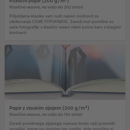
Klasični papir (200 g/m²)
Klasična vezava, na voljo do 202 strani.
Priljubljena klasika vam nudi največ možnosti za
oblikovanje CEWE FOTOKNJIGE. Zaradi mat površine so
vaše fotografije v klasični vezavi videti polne barv z blagimi
kontrasti.
Papir z visokim sijajem (200 g/m²)
Klasična vezava, na voljo do 154 strani
Zaradi posebnega sijajnega namaza bodo vaši posnetki
osupljivi, barve pa vizualno kar svetijo. trda površina ni