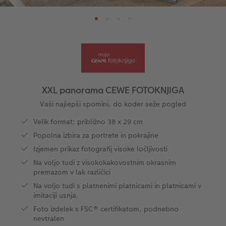
Oblikovanje letne fotoknjige po korakih
Velike fotografije na fotopapirju
Fotoposter z zemljevidom
Fotomagneti
Foto nasveti in triki
s
Predloge knjig
Little Prints
Fotografija za akrilom, direktni natis
Dekoracija
CEWE zgodbe
Vzorčne fotoknjige strank
Nature fotografije
Fotografija na aluminiju, direkten natis
Voščilnice
Ideje za unikatna darila
Deluje takole
Velikost fotografije
Galerijski tisk
Svet hišnih ljubljenčkov
Ideje za darila za vaše najdražje
ram
XXL panorama CEWE FOTOKNJIGA
Otroška CEWE FOTOKNJIGA
Premium poster
Fotografija na penasti podlagi
Izdelki za šolo in pisarno
Potovanje
Vaši najlepši spomini, do koder seže pogled
Velik format: približno 38 x 29 cm
Zbirka Art Collection
Art fotografije
Poročna tabla dobrodošlice
Darilne fotoskatle
Poroka
Popolna izbira za portrete in pokrajine
Izjemen prikaz fotografij visoke ločljivosti
Normalna obdelava fotografij
Letvica za poster
Tekstil
Matura
Na voljo tudi z visokokakovostnim okrasnim
premazom v lak različici
Škatle za shranjevanje fotografij
Hexxas
Umetniške fotografije
Na voljo tudi s platnenimi platnicami in platnicami v
imitaciji usnja.
Paketi fotografij
Fotografija na lesu
Fotokoledarji
Foto izdelek s FSC® certifikatom, podnebno
nevtralen
Fotonalepke
Večdelna dekoracija sten
Otroška CEWE FOTOKNJIGA