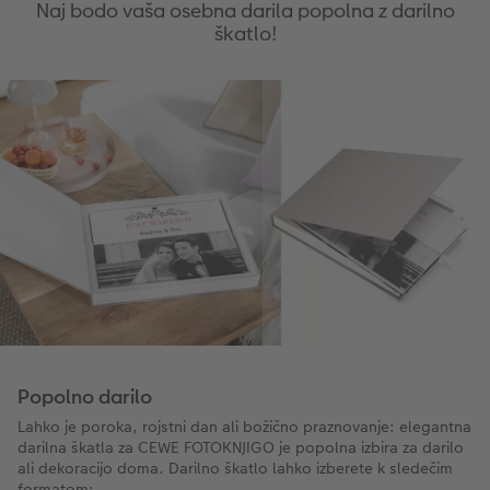
Naj bodo vaša osebna darila popolna z darilno
škatlo!
Popolno darilo
Lahko je poroka, rojstni dan ali božično praznovanje: elegantna
darilna škatla za CEWE FOTOKNJIGO je popolna izbira za darilo
ali dekoracijo doma. Darilno škatlo lahko izberete k sledečim
formatom: