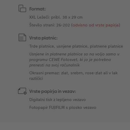
Format:
XXL Ležeči: pribl. 38 x 29 cm
Število strani: 26-202 (
odvisno od vrste papirja
)
Vrsta platnic:
Trde platnice, usnjene platnice, platnene platnice
Usnjene in platnene platnice so na voljo samo v
programu CEWE Fotosvet, ki jo je potrebno
prenesti na svoj računalnik
Okrasni premaz: zlat, srebrn, rose-zlat ali v lak
različici
Vrste papirja in vezav:
Digitalni tisk z lepljeno vezavo
Fotopapir FUJIFILM s plosko vezavo