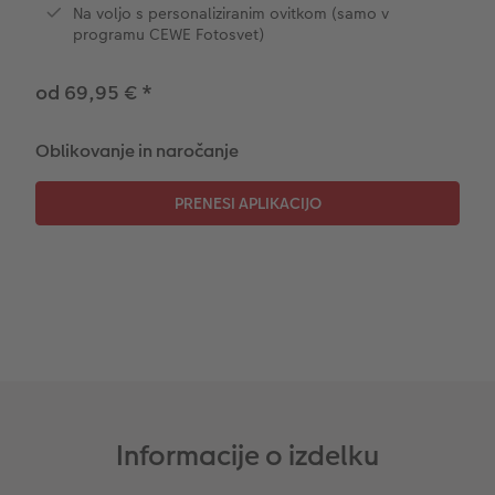
Na voljo s personaliziranim ovitkom (samo v
programu CEWE Fotosvet)
CEWE TAKOJŠNJI NATIS FOTOGRAFIJ
Foto kolaži
od 69,95 €
*
Takojšnja nalepka
Fototrak
Oblikovanje in naročanje
XXL Retro fotografija
Informacije o izdelku