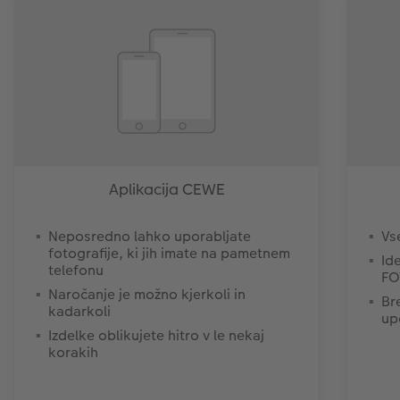
Aplikacija CEWE
Neposredno lahko uporabljate
Vs
fotografije, ki jih imate na pametnem
Id
telefonu
FO
Naročanje je možno kjerkoli in
Br
kadarkoli
up
Izdelke oblikujete hitro v le nekaj
korakih