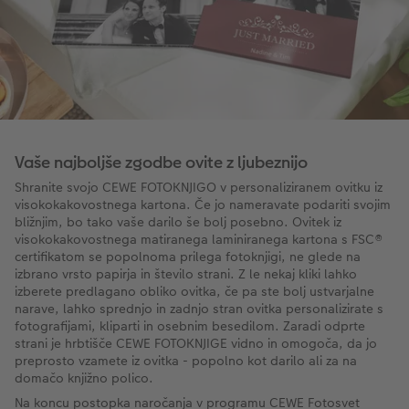
Vaše najboljše zgodbe ovite z ljubeznijo
Shranite svojo CEWE FOTOKNJIGO v personaliziranem ovitku iz
visokokakovostnega kartona. Če jo nameravate podariti svojim
bližnjim, bo tako vaše darilo še bolj posebno. Ovitek iz
visokokakovostnega matiranega laminiranega kartona s FSC®
certifikatom se popolnoma prilega fotoknjigi, ne glede na
izbrano vrsto papirja in število strani. Z le nekaj kliki lahko
izberete predlagano obliko ovitka, če pa ste bolj ustvarjalne
narave, lahko sprednjo in zadnjo stran ovitka personalizirate s
fotografijami, kliparti in osebnim besedilom. Zaradi odprte
strani je hrbtišče CEWE FOTOKNJIGE vidno in omogoča, da jo
preprosto vzamete iz ovitka - popolno kot darilo ali za na
domačo knjižno polico.
Na koncu postopka naročanja v programu CEWE Fotosvet