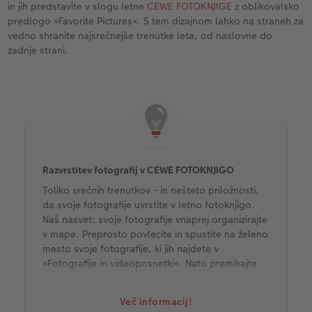
in jih predstavite v slogu letne
CEWE FOTOKNJIGE
z oblikovalsko
predlogo »Favorite Pictures«. S tem dizajnom lahko na straneh za
vedno shranite najsrečnejše trenutke leta, od naslovne do
zadnje strani.
Razvrstitev fotografij v CEWE FOTOKNJIGO
Toliko srečnih trenutkov - in nešteto priložnosti,
da svoje fotografije uvrstite v letno fotoknjigo.
Naš nasvet: svoje fotografije vnaprej organizirajte
v mape. Preprosto povlecite in spustite na želeno
mesto svoje fotografije, ki jih najdete v
»Fotografije in videoposnetki«. Nato premikajte
motive, dokler se popolnoma ne prilegajo v
postavitev celotne strani. Tako lahko vsako stran
Več informacij!
napolnite s posebnimi doživetji preteklega leta.