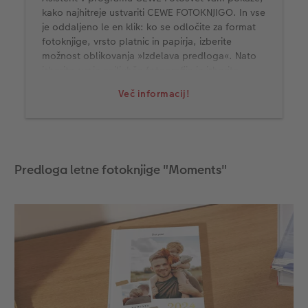
kako najhitreje ustvariti CEWE FOTOKNJIGO. In vse
je oddaljeno le en klik: ko se odločite za format
fotoknjige, vrsto platnic in papirja, izberite
možnost oblikovanja »Izdelava predloga«. Nato
izberite svoje najljubše fotografije in izberite
predlogo za oblikovanje. Nato vam CEWE
Več informacij!
FOOKNJIGA Asistent hitro in samodejno pripravi
predlog izgleda vaše fotoknjige. Dokončan
predlog lahko seveda spreminjate in posamezne
elemente prilagodite po svojem okusu.
Predloga letne fotoknjige "Moments"