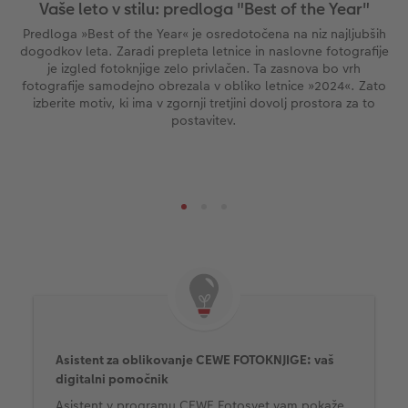
Vaše leto v stilu: predloga "Best of the Year"
Predloga »Best of the Year« je osredotočena na niz najljubših
dogodkov leta. Zaradi prepleta letnice in naslovne fotografije
je izgled fotoknjige zelo privlačen. Ta zasnova bo vrh
fotografije samodejno obrezala v obliko letnice »2024«. Zato
izberite motiv, ki ima v zgornji tretjini dovolj prostora za to
postavitev.
Asistent za oblikovanje CEWE FOTOKNJIGE: vaš
digitalni pomočnik
Asistent v programu CEWE Fotosvet vam pokaže,