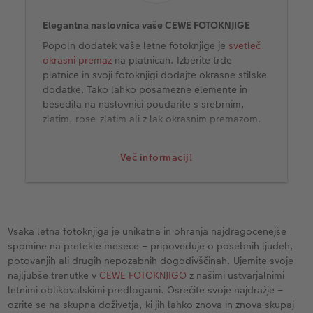
Elegantna naslovnica vaše CEWE FOTOKNJIGE
Popoln dodatek vaše letne fotoknjige je
svetleč
okrasni premaz
na platnicah. Izberite trde
platnice in svoji fotoknjigi dodajte okrasne stilske
dodatke. Tako lahko posamezne elemente in
besedila na naslovnici poudarite s srebrnim,
zlatim, rose-zlatim ali z lak okrasnim premazom.
Tako preprosto je:
Več informacij!
ko pričnete z oblikovanjem, v našem spletnem
urejevalniku izberite možnost okrasnega
premaza. Ko oblikujete svojo letno fotoknjigo, se
prikaže pojavno okno, ko lahko izbrani slog
povlečete na naslovno stran fotoknjige. Tukaj
Vsaka letna fotoknjiga je unikatna in ohranja najdragocenejše
lahko nato izberete želeni okrasni premaz. To
spomine na pretekle mesece – pripoveduje o posebnih ljudeh,
možnost lahko pozneje spremenite s klikom na
potovanjih ali drugih nepozabnih dogodivščinah. Ujemite svoje
"Okrasni premaz".
najljubše trenutke v
CEWE FOTOKNJIGO
z našimi ustvarjalnimi
letnimi oblikovalskimi predlogami. Osrečite svoje najdražje –
ozrite se na skupna doživetja, ki jih lahko znova in znova skupaj