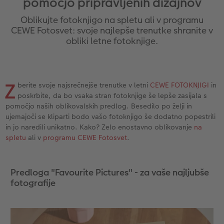
pomočjo pripravljenih dizajnov
Vzorčne fotoknjige strank
Nature fotografije
Fotografija na aluminiju, direkten natis
Voščilnice
Ideje za unikatna darila
Oblikujte fotoknjigo na spletu ali v programu
Deluje takole
Velikost fotografije
Galerijski tisk
Svet hišnih ljubljenčkov
Ideje za darila za vaše najdražje
CEWE Fotosvet: svoje najlepše trenutke shranite v
ram
obliki letne fotoknjige.
Otroška CEWE FOTOKNJIGA
Premium poster
Fotografija na penasti podlagi
Izdelki za šolo in pisarno
Potovanje
Zbirka Art Collection
Art fotografije
Poročna tabla dobrodošlice
Darilne fotoskatle
Poroka
Z
berite svoje najsrečnejše trenutke v letni
CEWE FOTOKNJIGI
in
poskrbite, da bo vsaka stran fotoknjige še lepše zasijala s
Normalna obdelava fotografij
Letvica za poster
Tekstil
Matura
pomočjo naših oblikovalskih predlog. Besedilo po želji in
ujemajoči se kliparti bodo vašo fotoknjigo še dodatno popestrili
Škatle za shranjevanje fotografij
Hexxas
Umetniške fotografije
in jo naredili unikatno. Kako? Zelo enostavno oblikovanje
na
spletu
ali v
programu CEWE Fotosvet
.
Paketi fotografij
Fotografija na lesu
Fotokoledarji
Predloga "Favourite Pictures" - za vaše najljubše
Fotonalepke
Večdelna dekoracija sten
Otroška CEWE FOTOKNJIGA
fotografije
CEWE TAKOJŠNJI NATIS FOTOGRAFIJ
Foto kolaži
Takojšnja nalepka
Fototrak