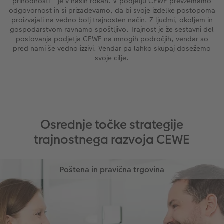
prihodnosti – je v naših rokah. V podjetju CEWE prevzemamo
odgovornost in si prizadevamo, da bi svoje izdelke postopoma
Takojšnja nalepka
Fototrak
proizvajali na vedno bolj trajnosten način. Z ljudmi, okoljem in
gospodarstvom ravnamo spoštljivo. Trajnost je že sestavni del
XXL Retro fotografija
poslovanja podjetja CEWE na mnogih področjih, vendar so
pred nami še vedno izzivi. Vendar pa lahko skupaj dosežemo
svoje cilje.
Osrednje točke strategije
trajnostnega razvoja CEWE