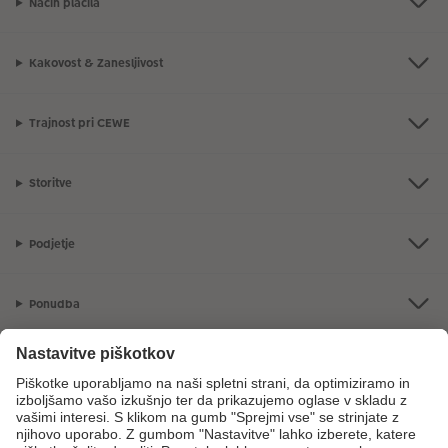
Način plačila
Kakovost & Zanesljivost
Trajnost pri CEWE
Storitve
Podjetje
Ponudba
CEWE Fotosvet