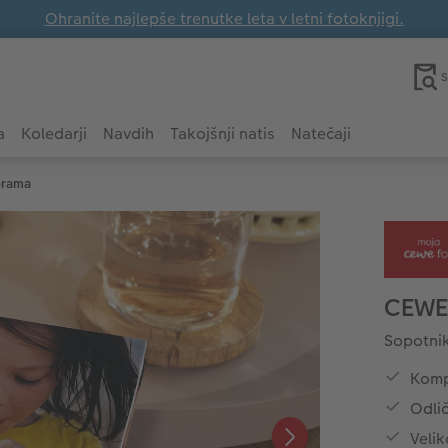
Ohranite najlepše trenutke leta v letni fotoknjigi.
S
a
Koledarji
Navdih
Takojšnji natis
Natečaji
orama
CEWE
Sopotnik
Kompa
Odlič
Velik