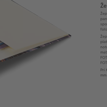
Že
Žep
pan
spo
fot
Žep
pla
not
mat
FOT
FOT
Pri
mm