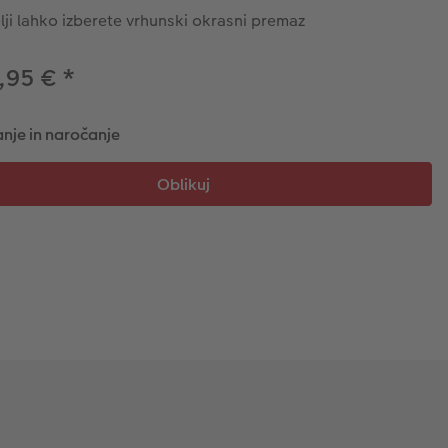
lji lahko izberete vrhunski okrasni premaz
,95 €
*
nje in naročanje