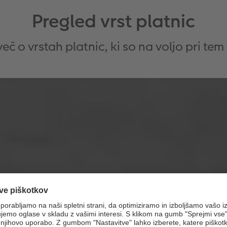
Pregled vrst platnic
več o vrstah platnic, ki so na voljo pri te