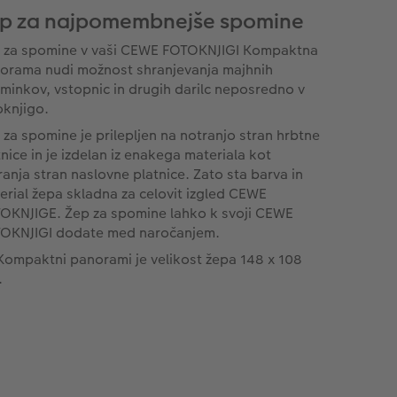
p za najpomembnejše spomine
 za spomine v vaši CEWE FOTOKNJIGI Kompaktna
orama nudi možnost shranjevanja majhnih
minkov, vstopnic in drugih darilc neposredno v
oknjigo.
 za spomine je prilepljen na notranjo stran hrbtne
tnice in je izdelan iz enakega materiala kot
ranja stran naslovne platnice. Zato sta barva in
erial žepa skladna za celovit izgled CEWE
OKNJIGE. Žep za spomine lahko k svoji CEWE
OKNJIGI dodate med naročanjem.
 Kompaktni panorami je velikost žepa 148 x 108
.