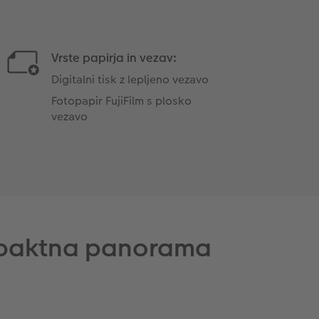
Vrste papirja in vezav:
Digitalni tisk z lepljeno vezavo
Fotopapir FujiFilm s plosko
vezavo
mpaktna panorama