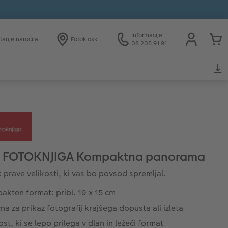
Informacije
tanje naročila
Fotokioski
08 205 91 91
 FOTOKNJIGA Kompaktna panorama
 prave velikosti, ki vas bo povsod spremljal.
kten format: pribl. 19 x 15 cm
na za prikaz fotografij krajšega dopusta ali izleta
ost, ki se lepo prilega v dlan in ležeči format