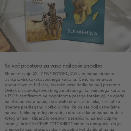
Še več prostora za vaše najlepše zgodbe
Shranite svojo XXL CEWE FOTOKNJIGO v personaliziranem
ovitku iz visokokakovostnega kartona. Če jo nameravate
podariti svojim bližnjim, bo tako vaše darilo še bolj posebno.
Ovitek iz visokokakovostnega matiranega laminiranega kartona
s FSC® certifikatom se popolnoma prilega fotoknjigi, ne glede
na izbrano vrsto papirja in število strani. Z le nekaj kliki lahko
izberete predlagano obliko ovitka, če pa ste bolj ustvarjalne
narave, lahko sprednjo in zadnjo stran ovitka personalizirate s
fotografijami, kliparti in osebnim besedilom. Zaradi odprte
strani je hrbtišče CEWE FOTOKNJIGE vidno in omogoča, da jo
preprosto vzamete iz ovitka - popolno kot darilo ali za na