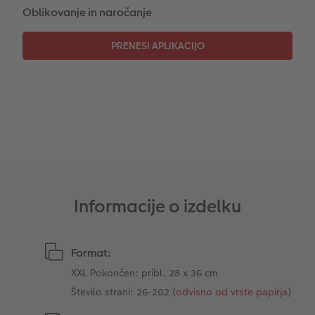
Oblikovanje in naročanje
CEWE TAKOJŠNJI NATIS FOTOGRAFIJ
Foto kolaži
Takojšnja nalepka
Fototrak
XXL Retro fotografija
Informacije o izdelku
Format:
XXL Pokončen: pribl. 28 x 36 cm
Število strani: 26-202 (
odvisno od vrste papirja
)