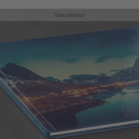
Trde platnice
Zahvaljujoč tej vrsti vezave se vaša fotoknjiga
odlično prilega klasičnim knjigam na polici! Trda
vezava je trpežna in oblikujete jo lahko tako, kot
ste si zamislili!