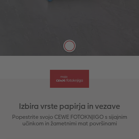
Vzdržljivost, kakovostni tisk
Velika hrbtenica, ki jo je mogoče urejati
Z okrasnim premazom v zlati, rose-zlati,
srebrni barvi, ali z učinkom laka
Možnost urejanja do 178 strani
Več informacij
Izbira vrste papirja in vezave
Popestrite svojo CEWE FOTOKNJIGO s sijajnim
učinkom in žametnimi mat površinami