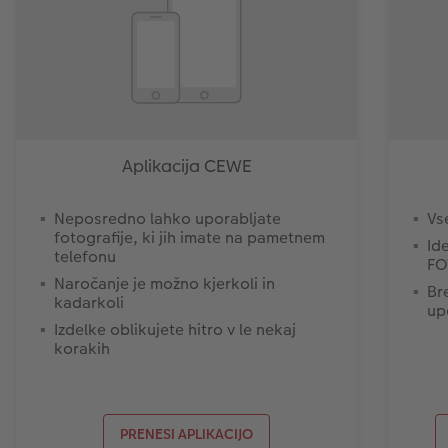
Aplikacija CEWE
Neposredno lahko uporabljate
Vs
fotografije, ki jih imate na pametnem
Id
telefonu
FO
Naročanje je možno kjerkoli in
Br
kadarkoli
up
Izdelke oblikujete hitro v le nekaj
korakih
PRENESI APLIKACIJO